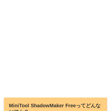
MiniTool ShadowMaker Freeってどんな