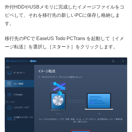
外付HDDやUSBメモリに完成したイメージファイルをコ
ピペして、それを移行先の新しいPCに保存し格納しま
す。
移行先のPCで EaseUS Todo PCTrans を起動して［イメ
ージ転送］を選択し［スタート］をクリックします。