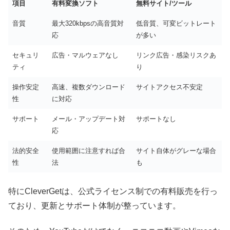
項目
有料変換ソフト
無料サイト/ツール
音質
最大320kbpsの高音質対
低音質、可変ビットレート
応
が多い
セキュリ
広告・マルウェアなし
リンク広告・感染リスクあ
ティ
り
操作安定
高速、複数ダウンロード
サイトアクセス不安定
性
に対応
サポート
メール・アップデート対
サポートなし
応
法的安全
使用範囲に注意すれば合
サイト自体がグレーな場合
性
法
も
特にCleverGetは、公式ライセンス制での有料販売を行っ
ており、更新とサポート体制が整っています。