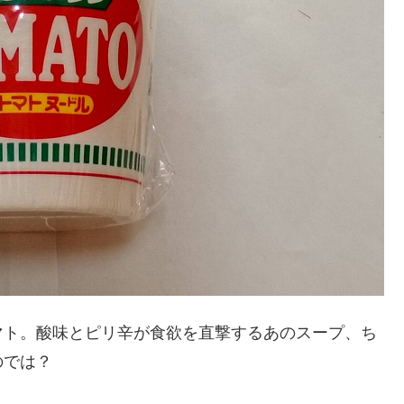
マト。酸味とピリ辛が食欲を直撃するあのスープ、ち
のでは？