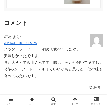
コメント
匿名
より:
2020年11月8日 6:55 PM
クッタ シーフード 初めて食べましたが、
美味しかったですよ。
具が大きくて沢山入ってて、味もしっかり付いてますし。
○清のシーフード○ー○ルよりいいかもと思った。他の味も
食べてみたいです。
返信
コチコチ（管理人）
より:
メニュー
ホーム
検索
トップ
サイドバー
2020年11月8日 10:40 PM